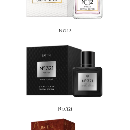
No.12
No.321