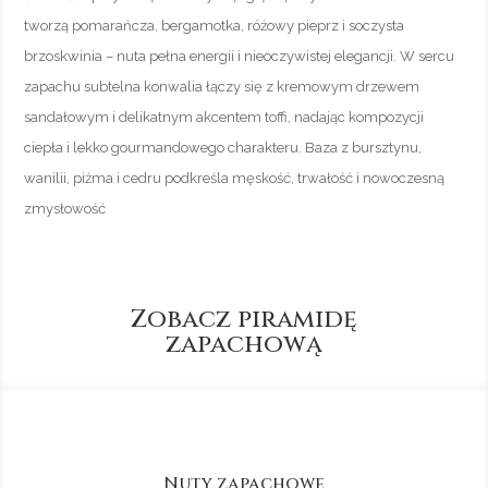
tworzą pomarańcza, bergamotka, różowy pieprz i soczysta
brzoskwinia – nuta pełna energii i nieoczywistej elegancji. W sercu
zapachu subtelna konwalia łączy się z kremowym drzewem
sandałowym i delikatnym akcentem toffi, nadając kompozycji
ciepła i lekko gourmandowego charakteru. Baza z bursztynu,
wanilii, piżma i cedru podkreśla męskość, trwałość i nowoczesną
zmysłowość
Zobacz piramidę
zapachową
Nuty zapachowe