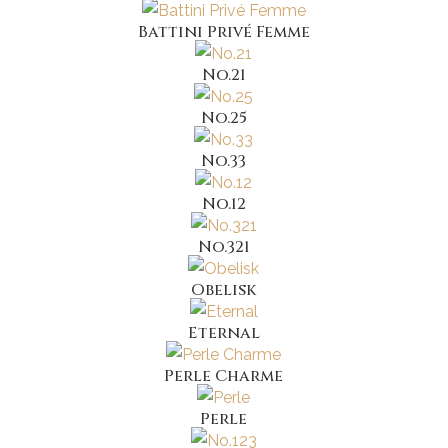
Battini Privé Femme
No.21
No.25
No.33
No.12
No.321
Obelisk
Eternal
Perle Charme
Perle